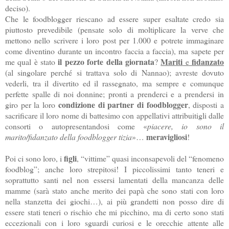
deciso).
Che le foodblogger riescano ad essere super esaltate credo sia
piuttosto prevedibile (pensate solo di moltiplicare la verve che
mettono nello scrivere i loro post per 1.000 e potrete immaginare
come diventino durante un incontro faccia a faccia), ma sapete per
il pezzo forte della giornata
Mariti
fidanzato
me qual è stato
?
e
(al singolare perché si trattava solo di Nannao); avreste dovuto
vederli, tra il divertito ed il rassegnato, ma sempre e comunque
perfette spalle di noi donnine; pronti a prenderci e a prendersi in
condizione di partner di foodblogger
giro per la loro
, disposti a
sacrificare il loro nome di battesimo con appellativi attribuitigli dalle
consorti o autopresentandosi come «
piacere, io sono il
meravigliosi
marito/fidanzato della foodblogger tizia
»…
!
figli
Poi ci sono loro, i
, “vittime” quasi inconsapevoli del “fenomeno
foodblog”; anche loro strepitosi! I piccolissimi tanto teneri e
soprattutto santi nel non essersi lamentati della mancanza delle
mamme (sarà stato anche merito dei papà che sono stati con loro
nella stanzetta dei giochi…), ai più grandetti non posso dire di
essere stati teneri o rischio che mi picchino, ma di certo sono stati
eccezionali con i loro sguardi curiosi e le orecchie attente alle