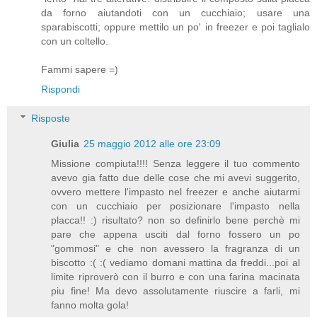
da forno aiutandoti con un cucchiaio; usare una
sparabiscotti; oppure mettilo un po' in freezer e poi taglialo
con un coltello.
Fammi sapere =)
Rispondi
Risposte
Giulia
25 maggio 2012 alle ore 23:09
Missione compiuta!!!! Senza leggere il tuo commento
avevo gia fatto due delle cose che mi avevi suggerito,
ovvero mettere l'impasto nel freezer e anche aiutarmi
con un cucchiaio per posizionare l'impasto nella
placca!! :) risultato? non so definirlo bene perchè mi
pare che appena usciti dal forno fossero un po
"gommosi" e che non avessero la fragranza di un
biscotto :( :( vediamo domani mattina da freddi...poi al
limite riproverò con il burro e con una farina macinata
piu fine! Ma devo assolutamente riuscire a farli, mi
fanno molta gola!