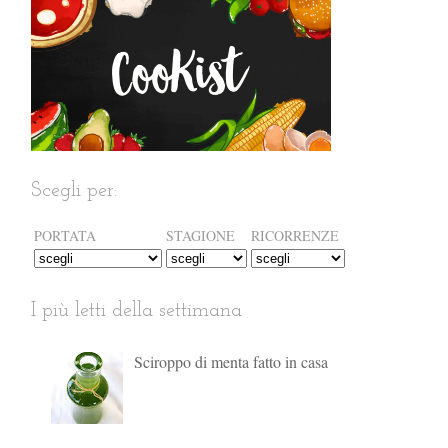
Scegli per:
PORTATA
STAGIONE
RICORRENZE
I più letti della settimana
Sciroppo di menta fatto in casa