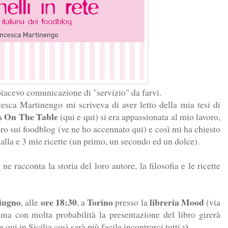
iacevo comunicazione di "servizio" da farvi.
cesca Martinengo
mi scriveva di aver letto della mia tesi di
s On The Table
(
qui
e
qui
) si era appassionata al mio lavoro,
ibro sui foodblog (ve ne ho accennato
qui
) e così mi ha chiesto
Gialla e 3 mie ricette (un primo, un secondo ed un dolce).
ne racconta la storia del loro autore, la filosofia e le ricette
giugno
ore 18:30
Torino
libreria Mood
, alle
, a
presso la
(
via
 ma con molta probabilità la presentazione del libro girerà
:)
 qui in Sicilia così sarà più facile incontrarci tutti