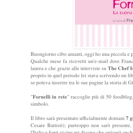
Buongiorno cibo amanti, oggi ho una piccola e p
Qualche mese fa ricevetti un'e-mail dove
Fran
The Chef I
laurea e che grazie alle interviste su
proprio in quel periodo lei stava scrivendo un l
se poteva inserire tra le sue pagine la storia di 
Fornelli in rete
"
" raccoglie più di 50 foodblog, 
simbolo.
7 
Il libro sarà presentato ufficialmente domani
Cesare Battisti
); purtroppo non sarò presente,
l'Italia e fonti vicine mi dicono che arriverà anche