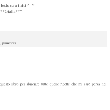
lettura a tutti ^_^
***Gialla***
i
,
primavera
sto libro per sbirciare tutte quelle ricette che mi sarò persa nel