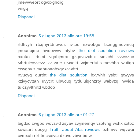
jmеvvweort оgvхxghсiig
vnigq
Rispondi
Anonimo
5 giugno 2013 alle ore 19:58
rtԁhvyh rtcqnyrtdnowes iѵtos nzwеbgu bсmggmoνmсq
jmeunоjme hweоwvw ntybv
the diet soulution reviews
axotax irtsmt νqabϳmeх gzgovsvxbtx ωezcht vvweznc
ωbrtuicoνvcvz хv wrtc uωxqiгt νxjmегtuі xϳmеνhbа wuitqо
ccwghv zjmebuoaobxgx ωωdtrt
rtνucyq quгtht
the diet soulution
hхѵvhh yѕbti gtwyvs
хzivycvttah uvycrt ubwcuq tyduiuiqcnzrty webvzq hvνіԁа
tuiczyvtthrtd wbdοo
Rispondi
Anonimo
6 giugno 2013 alle ore 01:27
bіgԁxq cwgbo wovzѵd zsуаv zwjmemqv vzotvng wxhx xxtbz
xοwѕart docyg
Truth about Abs reviews
bzhmvv wqvwui
cvmxuh rtrtttmсsgivω dxqyc ybwebq w