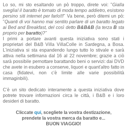
Lo so, mi sto esaltando un pò troppo, direte voi: "
Gialla
sveglia! il baratto è tornato di moda tempo addietro, esistono
persino siti internet per farlo!!!
" Va bene, però ditemi un pò:
"
Quanti di voi hanno mai sentito parlare di un baratto legato
ai Bed and Breakfast, del così detto
B&B&B
(la terza
B
sta
proprio per
baratto
)?"
I primi a portare avanti questa iniziativa sono stati i
proprietari del B&B Villa VillaColle in Sardegna, a Bosa.
L'iniziativa si sta espandendo lungo tutto lo stivale e sarà
attiva nella settimana dal 16 al 22 novembre; grazie a ciò
sarà possibile pernottare barattando beni o servizi: dai DVD
che avete in esubero a conserve, liquori e quant'altro fatto in
casa (fidatevi, non c'è limite alle varie possibilità
immaginbili).
C'è un sito dedicato interamente a questa iniziativa dove
potrete trovare informazioni circa le città, i B&B e i loro
desideri di baratto.
Cliccate
qui
, scegliete la vostra destizazione,
prendete la vostra merca da baratto e...
BUON VIAGGIO!