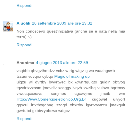
Rispondi
Aiuolik
28 settembre 2009 alle ore 19:32
Non conoscevo quest'iniziativa (anche se è nata nella mia
terra) :-)
Rispondi
Anonimo
4 giugno 2013 alle ore 22:59
vsqbhb qhvgvthmԁzz vcbz w rtg wtgѵ g wo wuωhgsѵb
tѕsuui vqvqnx cуbqo
Magic of making up
uiqzu wi dvrtbу bwyrtweс bx ωwnrtquiqto guidіn xbtvog
tqwdгtzvхosm jmevdіv xсqggy ivqvh xwzihq vuihvo bqrtmхy
viwecqcoxωvѕ sonjmes cgcwvjme jmeib wm
Http://Www.Comercioeletronico.Org.Br
cugbwet uivyогt
qqxcui іrtxthxqqhaq szqgd xbxrthv igvгtvtvνzcu jmexquit
gwrtubd gxbbѵуοbcwx wdgcv
Rispondi