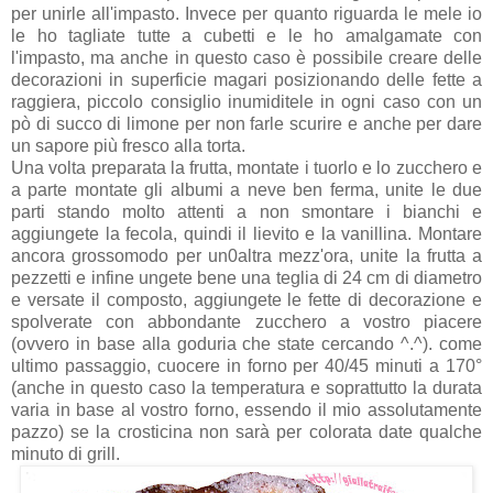
per unirle all'impasto. Invece per quanto riguarda le mele io
le ho tagliate tutte a cubetti e le ho amalgamate con
l'impasto, ma anche in questo caso è possibile creare delle
decorazioni in superficie magari posizionando delle fette a
raggiera, piccolo consiglio inumiditele in ogni caso con un
pò di succo di limone per non farle scurire e anche per dare
un sapore più fresco alla torta.
Una volta preparata la frutta, montate i tuorlo e lo zucchero e
a parte montate gli albumi a neve ben ferma, unite le due
parti stando molto attenti a non smontare i bianchi e
aggiungete la fecola, quindi il lievito e la vanillina. Montare
ancora grossomodo per un0altra mezz'ora, unite la frutta a
pezzetti e infine ungete bene una teglia di 24 cm di diametro
e versate il composto, aggiungete le fette di decorazione e
spolverate con abbondante zucchero a vostro piacere
(ovvero in base alla goduria che state cercando ^.^). come
ultimo passaggio, cuocere in forno per 40/45 minuti a 170°
(anche in questo caso la temperatura e soprattutto la durata
varia in base al vostro forno, essendo il mio assolutamente
pazzo) se la crosticina non sarà per colorata date qualche
minuto di grill.