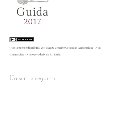
Questa opera è distribuito con
licenza Creative Commons Attribuzione - Non
commerciale - Non opere derivate 3.0 Italia
.
Unisciti e seguimi