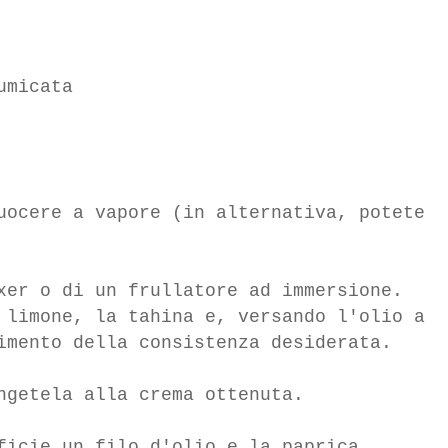
umicata
uocere a vapore (in alternativa, potete
xer o di un frullatore ad immersione.
 limone, la tahina e, versando l'olio a
imento della consistenza desiderata.
ngetela alla crema ottenuta.
ficie un filo d'olio e la paprica