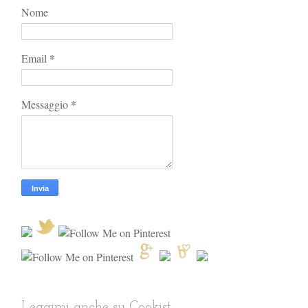
Nome
*
Email
*
Messaggio
Leggimi anche su Cookist