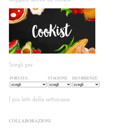
Scegli per:
PORTATA
STAGIONE
RICORRENZE
I più letti della settimana
COLLABORAZIONI