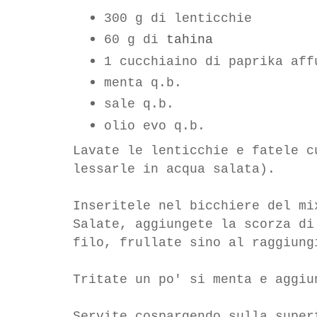
300 g di lenticchie
60 g di
tahina
1 cucchiaino di paprika aff
menta q.b.
sale q.b.
olio evo q.b.
Lavate le lenticchie e fatele c
lessarle in acqua salata).
Inseritele nel bicchiere del mi
Salate, aggiungete la scorza di
filo, frullate sino al raggiung
Tritate un po' si menta e aggiu
Servite cospargendo sulla super