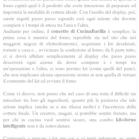
forno capirà qual è il prodotto che avete intenzione di preparare ed
imposterà la modalità di cottura ideale. Con l'ausilio del display, poi,
sarete seguiti passo passo sapendo così ogni azione che dovrete
compiere e i tempi di attesa tra l'una e l'altra.
concetto di CucinaBarilla
Andiamo per ordine, il
è semplice: la
prima cosa è munirsi del forno, reperibile sia nel sito che nei
maggiori negozi di elettrodomestici, acquistare i kit desiderati,
tornare a casa e... avvicinare la confezione al forno; da lì parte tutto,
ci si dovrà affidare semplicemente al display che passo passo
descriverà ogni azione da dover compiere e i tempi tra
un'operazione e l'altra, ci sono persino kit (come quelli del pane),
che non implicano alcuna operazione nostra se non quella di versare
il contenuto del kit ed avviare il forno.
Come vi dicevo, non penso che nel caso di una torta il difficile sia
miscelare tra loro gli ingredienti, quanto più la pazienza che tale
azione implica (anche se a me rilassa molto) e l'incertezza della
cottura finale. Un creativo, magari, si potrebbe sentire frenato, ma
kit+forno
per chi in cucina vuol sentirsi sicuro,
una combo
intelligente
non è da sottovalutare.
Continuerò a provare i kit per voi e vi terrò informati, se avete