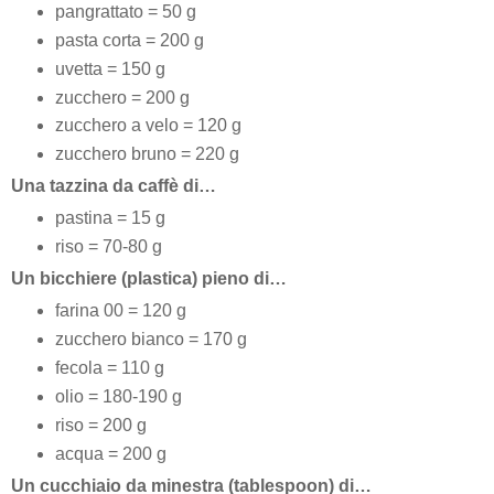
pangrattato = 50 g
pasta corta = 200 g
uvetta = 150 g
zucchero = 200 g
zucchero a velo = 120 g
zucchero bruno = 220 g
Una tazzina da caffè di…
pastina = 15 g
riso = 70-80 g
Un bicchiere (plastica) pieno di…
farina 00 = 120 g
zucchero bianco = 170 g
fecola = 110 g
olio = 180-190 g
riso = 200 g
acqua = 200 g
Un cucchiaio da minestra (tablespoon) di…