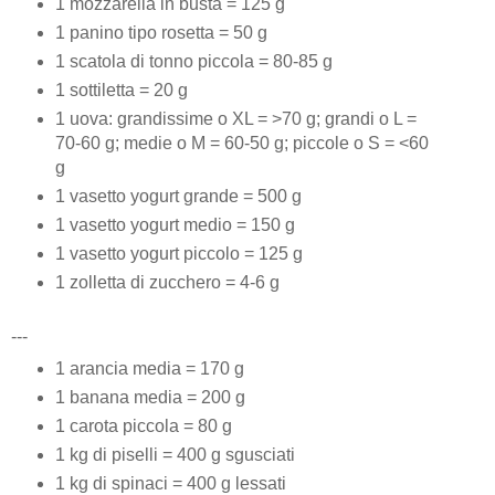
1 mozzarella in busta = 125 g
1 panino tipo rosetta = 50 g
1 scatola di tonno piccola = 80-85 g
1 sottiletta = 20 g
1 uova: grandissime o XL = >70 g; grandi o L =
70-60 g; medie o M = 60-50 g; piccole o S = <60
g
1 vasetto yogurt grande = 500 g
1 vasetto yogurt medio = 150 g
1 vasetto yogurt piccolo = 125 g
1 zolletta di zucchero = 4-6 g
---
1 arancia media = 170 g
1 banana media = 200 g
1 carota piccola = 80 g
1 kg di piselli = 400 g sgusciati
1 kg di spinaci = 400 g lessati