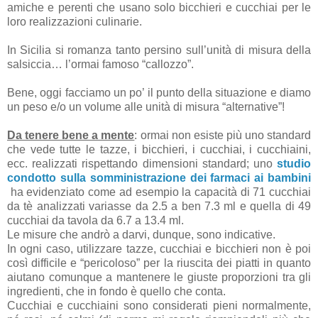
amiche e perenti che usano solo bicchieri e cucchiai per le
loro realizzazioni culinarie.
In Sicilia si romanza tanto persino sull’unità di misura della
salsiccia… l’ormai famoso “callozzo”.
Bene, oggi facciamo un po’ il punto della situazione e diamo
un peso e/o un volume alle unità di misura “alternative”!
Da tenere bene a mente
: ormai non esiste più uno standard
che vede tutte le tazze, i bicchieri, i cucchiai, i cucchiaini,
ecc. realizzati rispettando dimensioni standard; uno
studio
condotto sulla somministrazione dei farmaci ai bambini
ha evidenziato come ad esempio la capacità di 71 cucchiai
da tè analizzati variasse da 2.5 a ben 7.3 ml e quella di 49
cucchiai da tavola da 6.7 a 13.4 ml.
Le misure che andrò a darvi, dunque, sono indicative.
In ogni caso, utilizzare tazze, cucchiai e bicchieri non è poi
così difficile e “pericoloso” per la riuscita dei piatti in quanto
aiutano comunque a mantenere le giuste proporzioni tra gli
ingredienti, che in fondo è quello che conta.
Cucchiai e cucchiaini sono considerati pieni normalmente,