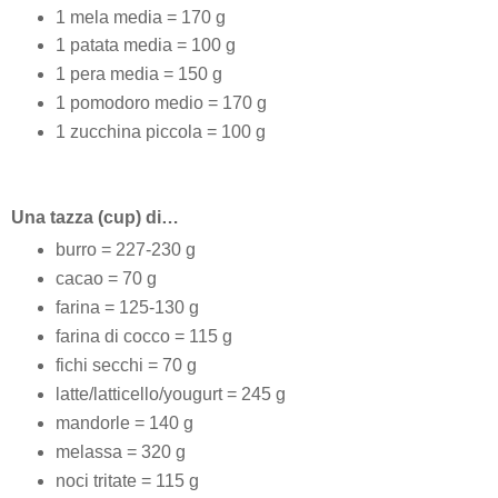
1 mela media = 170 g
1 patata media = 100 g
1 pera media = 150 g
1 pomodoro medio = 170 g
1 zucchina piccola = 100 g
Una tazza (cup) di…
burro = 227-230 g
cacao = 70 g
farina = 125-130 g
farina di cocco = 115 g
fichi secchi = 70 g
latte/latticello/yougurt = 245 g
mandorle = 140 g
melassa = 320 g
noci tritate = 115 g