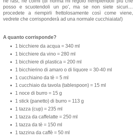
né rasi, né colmi (di norma mi regolo riempiendoli più che
posso e scuotendoli un po’, ma se non siete sicuri…
procedete a riempirli frettolosamente così come viene,
vedrete che corrisponderà ad una normale cucchiaiata!)
A quanto corrisponde?
1 bicchiere da acqua = 340 ml
1 bicchiere da vino = 280 ml
1 bicchiere di plastica = 200 ml
1 bicchierino di amaro o di liquore = 30-40 ml
1 cucchiaino da tè = 5 ml
1 cucchiaio da tavola (tablespoon) = 15 ml
1 noce di burro = 15 g
1 stick (panetto) di burro = 113 g
1 tazza (cup) = 235 ml
1 tazza da caffelatte = 250 ml
1 tazza da tè = 150 ml
1 tazzina da caffè = 50 ml