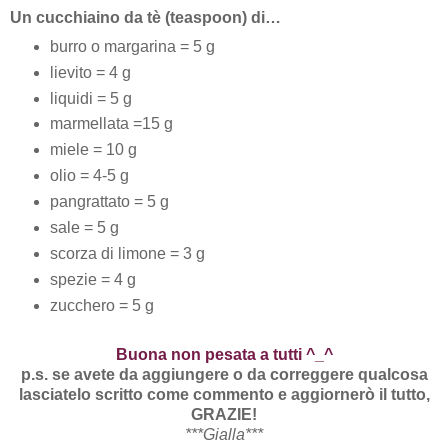
Un cucchiaino da tè (teaspoon) di…
burro o margarina = 5 g
lievito = 4 g
liquidi = 5 g
marmellata =15 g
miele = 10 g
olio = 4-5 g
pangrattato = 5 g
sale = 5 g
scorza di limone = 3 g
spezie = 4 g
zucchero = 5 g
Buona non pesata a tutti ^_^
p.s. se avete da aggiungere o da correggere qualcosa
lasciatelo scritto come commento e aggiornerò il tutto,
GRAZIE!
***Gialla***